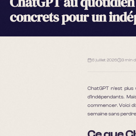
ChatGPT au quotidien 
concrets pour un ind
6 juillet 2026
3 min
d
ChatGPT n'est plus u
d'indépendants. Mai
commencer. Voici di
semaine sans perdre l
Ce que Ch