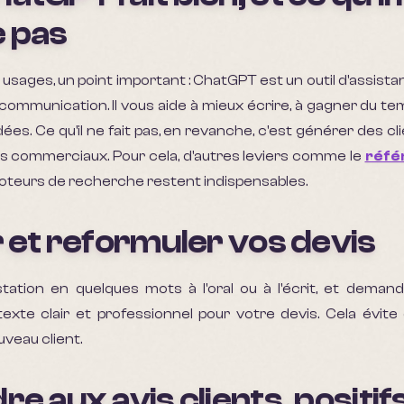
 pas
 usages, un point important : ChatGPT est un outil d'assistan
 communication. Il vous aide à mieux écrire, à gagner du tem
dées. Ce qu'il ne fait pas, en revanche, c'est générer des cl
ts commerciaux. Pour cela, d'autres leviers comme le
réfé
s moteurs de recherche restent indispensables.
r et reformuler vos devis
tation en quelques mots à l'oral ou à l'écrit, et dema
xte clair et professionnel pour votre devis. Cela évite 
veau client.
re aux avis clients, posit