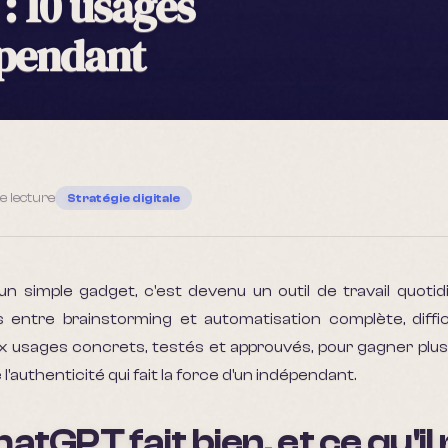
: 10 usages
épendant
e lecture
Stratégie digitale
n simple gadget, c'est devenu un outil de travail quotid
s entre brainstorming et automatisation complète, diffic
x usages concrets, testés et approuvés, pour gagner plu
'authenticité qui fait la force d'un indépendant.
atGPT fait bien, et ce qu'il