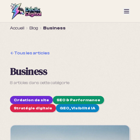
Accueil
Blog
Business
Tous les articles
Business
8
article
s
dans cette catégorie
Création de site
SEO & Performance
Stratégie digitale
GEO, Visibilité IA