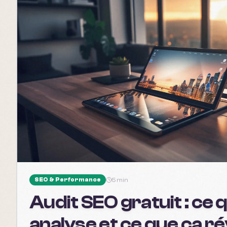
SEO & Performance
5 min
Audit SEO gratuit : ce 
analyse et ce que ça ré