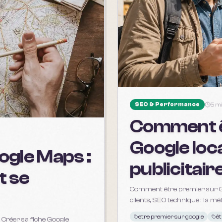
SEO & Performance
5 m
Comment ê
Google loc
ogle Maps :
publicitair
t se
Comment être premier sur Go
clients, SEO technique : la m
etre premier sur google
êt
Créer sa fiche Google