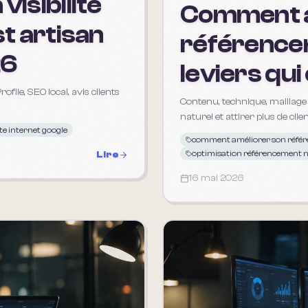
isibilité
Comment a
t artisan
référencem
26
leviers qu
file, SEO local, avis clients
Contenu, technique, maillage
naturel et attirer plus de cli
site internet google
comment améliorer son référ
optimisation référencement n
Lire
16 mai 2026