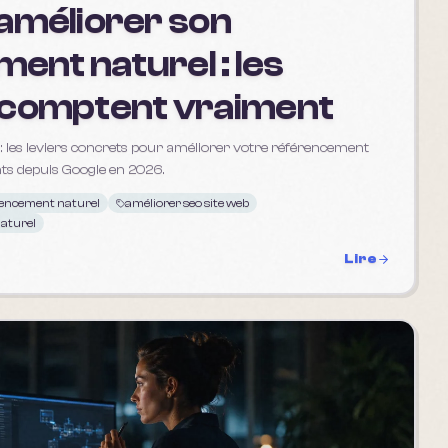
méliorer son
ent naturel : les
i comptent vraiment
 : les leviers concrets pour améliorer votre référencement
ents depuis Google en 2026.
encement naturel
améliorer seo site web
aturel
Lire