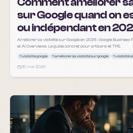
Comment améliorer sa v
sur Google quand on es
ou indépendant en 20
Améliorer sa visibilité sur Google en 2026 : Google Business Pro
et AI Overviews. Le guide concret pour artisans et TPE.
visibilite google
améliorer sa visibilité sur google
visibilité 
25 mai 2026