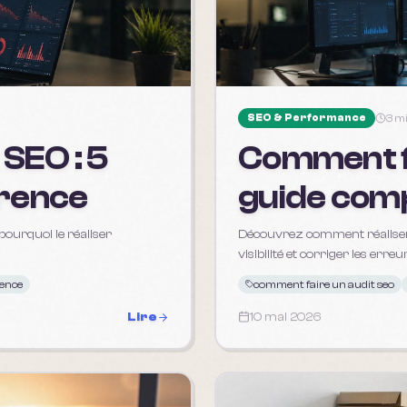
SEO & Performance
3 m
Comment fa
 SEO : 5
guide com
érence
Découvrez comment réaliser u
pourquoi le réaliser
visibilité et corriger les erre
comment faire un audit seo
uence
10 mai 2026
Lire