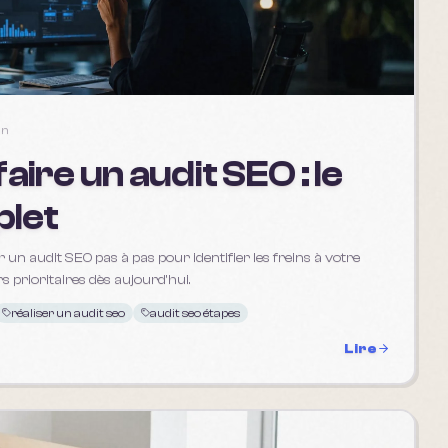
in
ire un audit SEO : le
plet
n audit SEO pas à pas pour identifier les freins à votre
urs prioritaires dès aujourd'hui.
réaliser un audit seo
audit seo étapes
Lire