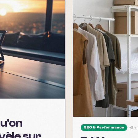
qu'on
SEO & Performance
6 m
vèle sur