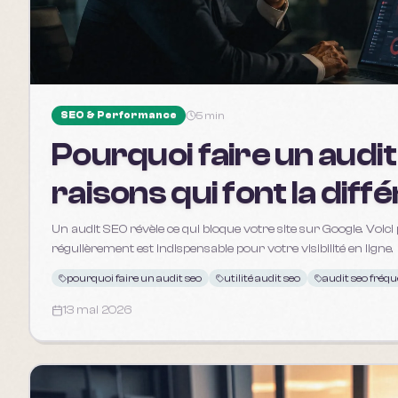
SEO & Performance
5 min
Pourquoi faire un audit
raisons qui font la diff
Un audit SEO révèle ce qui bloque votre site sur Google. Voici 
régulièrement est indispensable pour votre visibilité en ligne.
pourquoi faire un audit seo
utilité audit seo
audit seo fréq
13 mai 2026