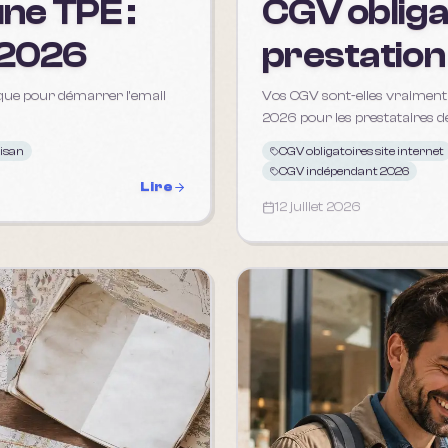
ne TPE :
CGV obliga
 2026
prestation
tique pour démarrer l'email
Vos CGV sont-elles vraiment o
2026 pour les prestataires de
tisan
CGV obligatoires site internet
CGV indépendant 2026
Lire
12 juillet 2026