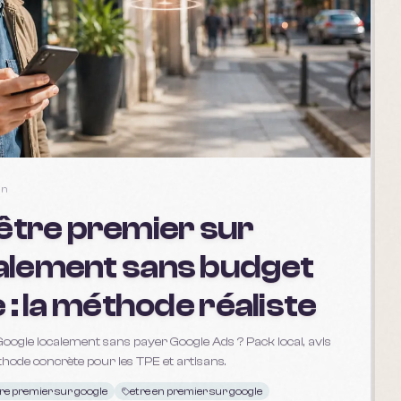
in
tre premier sur
alement sans budget
e : la méthode réaliste
ogle localement sans payer Google Ads ? Pack local, avis
éthode concrète pour les TPE et artisans.
re premier sur google
etre en premier sur google