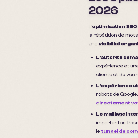
2026
L'
optimisation SEO
la répétition de mots-
une
visibilité org
L'autorité séma
expérience et une
clients et de vos
L'expérience uti
robots de Google.
directement vot
Le maillage inter
importantes. Pour
le
tunnel de con