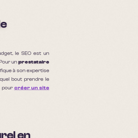
de
udget, le SEO est un
 Pour un
prestataire
fique à son expertise
quel bout prendre le
e pour
créer un site
rel en