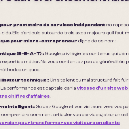
 pour prestataire de services indépendant
ne repose
clés. Elle s'articule autour de trois axes majeurs qu'il faut
anique pour micro-entrepreneur
digne de ce nom :
ntique (E-E-A-T) :
Google privilégie les contenus qui dém
 expertise métier. Ne vous contentez pas de généralités, p
 méthodes uniques.
lisateur technique :
Un site lent ou mal structuré fait fuir 
 La performance est capitale, car la
vitesse d'un site we
re chiffre d'affaires
.
ne intelligent :
Guidez Google et vos visiteurs vers vos pa
 comprendre comment articuler vos services, jetez un œil 
version pour transformer vos visiteurs en clients
.