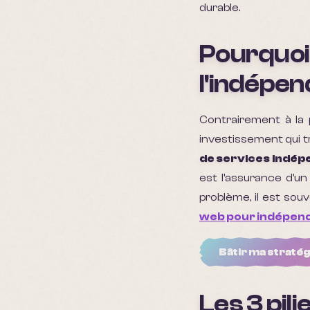
durable.
Pourquoi l
l'indépe
Contrairement à la 
investissement qui t
de services indép
est l'assurance d'u
problème, il est sou
web pour indépen
Bâtir ma straté
Les 3 pil