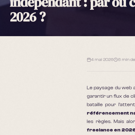
indépendant : par où
2026 ?
4 mai 2026
6 min
de
Le paysage du web a 
garantir un flux de c
bataille pour l'atte
référencement na
les règles. Mais a
freelance en 202