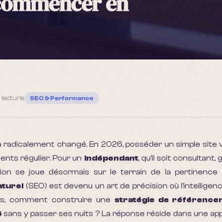
 commencer en
 lecture
SEO & Performance
radicalement changé. En 2026, posséder un simple site vit
lients régulier. Pour un
indépendant
, qu'il soit consultant,
ntion se joue désormais sur le terrain de la pertinence 
turel
(SEO) est devenu un art de précision où l'intelligence 
lors, comment construire une
stratégie de référence
6
sans y passer ses nuits ? La réponse réside dans une ap