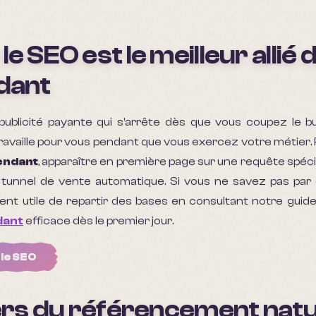
e SEO est le meilleur allié 
ndant
publicité payante qui s'arrête dès que vous coupez le b
ravaille pour vous pendant que vous exercez votre métier.
endant
, apparaître en première page sur une requête spéci
n tunnel de vente automatique. Si vous ne savez pas par 
vent utile de repartir des bases en consultant notre guid
dant
efficace dès le premier jour.
gie SEO
iers du référencement natu