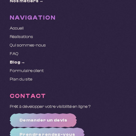
Nos métiers →
NAVIGATION
Accueil
Réalisations
Qui sommes-nous
FAQ
Blog →
Formulaire client
Plan du site
CONTACT
Prêt à développer votre visibilité en ligne ?
Demander un devis
Prendre rendez-vous