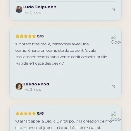
Ludo Delpuech
il y a 3 mois
5
/5
"
Contact très facile, personnel avec une
compréhension complète de ce dont j'avais
réellement besoin sans vente additionnelle inutile.
Rapide, efficace des desig...
"
Seedo Prod
il y a 3 mois
5
/5
"
J’ai fait appel à Déclic Digital pour la création de mon
site internet et je suis très satisfait du résultat.