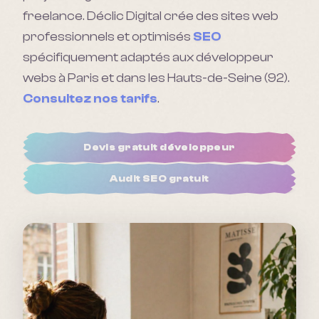
freelance.
Déclic Digital crée des sites web
professionnels et optimisés
SEO
spécifiquement adaptés aux
développeur
web
s à Paris et dans les Hauts-de-Seine (92).
Consultez nos tarifs
.
Devis gratuit
développeur
Audit SEO gratuit