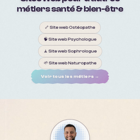
métiers
santé & bien-être
🦴
Site web
Ostéopathe
🧠
Site web
Psychologue
🧘
Site web
Sophrologue
🌱
Site web
Naturopathe
Voir tous les métiers →