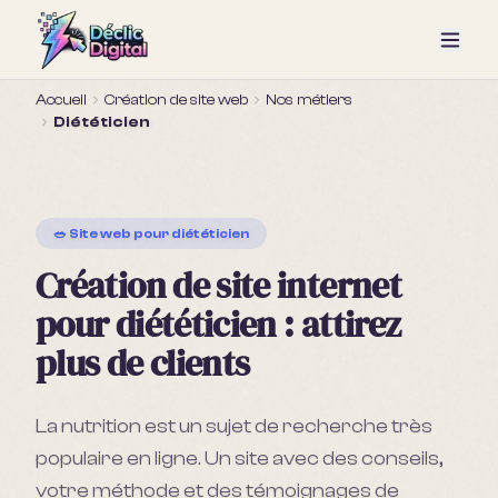
Accueil
Création de site web
Nos métiers
Diététicien
🥗
Site web pour
diététicien
Création de site internet
pour
diététicien
: attirez
plus de clients
La nutrition est un sujet de recherche très
populaire en ligne. Un site avec des conseils,
votre méthode et des témoignages de