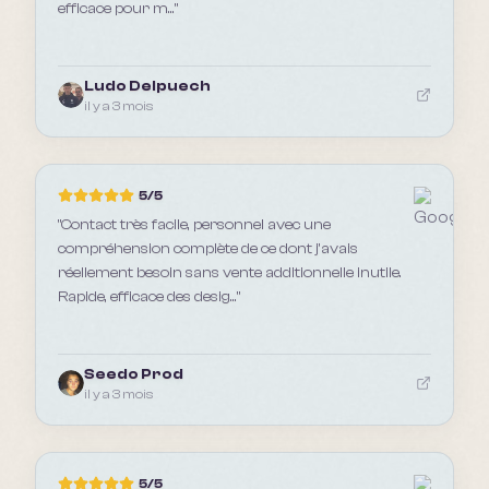
efficace pour m...
"
Ludo Delpuech
il y a 3 mois
5
/5
"
Contact très facile, personnel avec une
compréhension complète de ce dont j'avais
réellement besoin sans vente additionnelle inutile.
Rapide, efficace des desig...
"
Seedo Prod
il y a 3 mois
5
/5