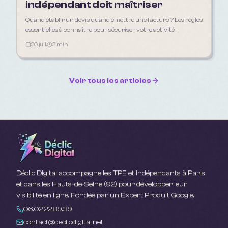
indépendant doit maîtriser
Quand établir un devis, quand émettre une facture ? Les règles
essentielles à connaître pour sécuriser votre activité
d'indépendant en 2026.
30 juil.
3 min
Voir tous les articles
Déclic Digital accompagne les TPE et indépendants à Paris
et dans les Hauts-de-Seine (92) pour développer leur
visibilité en ligne. Fondée par un Expert Produit Google.
06.02.22.89.39
contact@declicdigital.net