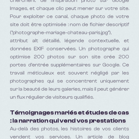
cherchent de l'inspiration photo sur Google
Images, et chaque clic peut mener sur votre site.
Pour exploiter ce canal, chaque photo de votre
site doit être optimisée : nom de fichier descriptif
("photographe-mariage-chateau-paris.jpg"),
attribut alt détaillé, légende contextuelle, et
données EXIF conservées. Un photographe qui
optimise 200 photos sur son site crée 200
portes d'entrée supplémentaires sur Google. Ce
travail méticuleux est souvent négligé par les
photographes qui se concentrent uniquement
sur la beauté de leurs galeries, mais il peut générer
un flux régulier de visiteurs qualifiés.
Témoignages mariés et études de cas
: la narration qui vend vos prestations
Au-delà des photos, les histoires de vos clients
vendent vos services. Un article de blog