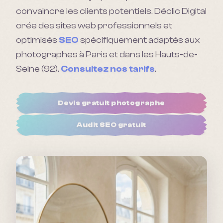
convaincre les clients potentiels.
Déclic Digital
crée des sites web professionnels et
optimisés
SEO
spécifiquement adaptés aux
photographe
s à Paris et dans les Hauts-de-
Seine (92).
Consultez nos tarifs
.
Devis gratuit
photographe
Audit SEO gratuit