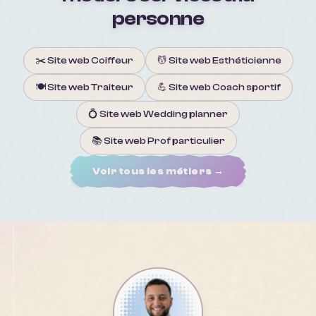
personne
✂️
Site web
Coiffeur
💆
Site web
Esthéticienne
🍽️
Site web
Traiteur
💪
Site web
Coach sportif
💍
Site web
Wedding planner
📚
Site web
Prof particulier
Voir tous les métiers →