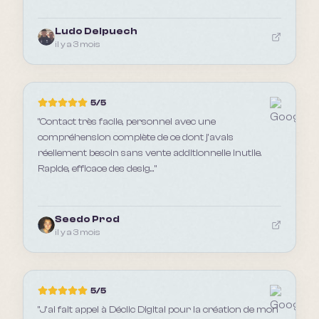
Ludo Delpuech
il y a 3 mois
5
/5
"
Contact très facile, personnel avec une
compréhension complète de ce dont j'avais
réellement besoin sans vente additionnelle inutile.
Rapide, efficace des desig...
"
Seedo Prod
il y a 3 mois
5
/5
"
J’ai fait appel à Déclic Digital pour la création de mon