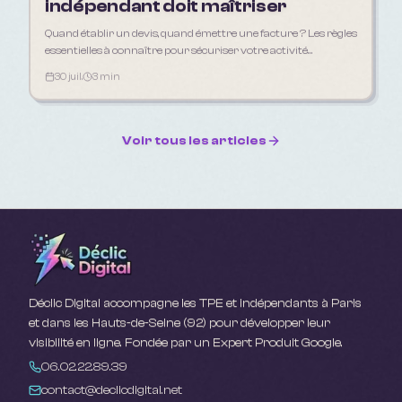
indépendant doit maîtriser
Quand établir un devis, quand émettre une facture ? Les règles
essentielles à connaître pour sécuriser votre activité
d'indépendant en 2026.
30 juil.
3 min
Voir tous les articles
Déclic Digital accompagne les TPE et indépendants à Paris
et dans les Hauts-de-Seine (92) pour développer leur
visibilité en ligne. Fondée par un Expert Produit Google.
06.02.22.89.39
contact@declicdigital.net