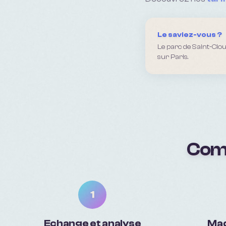
Le saviez-vous ?
Le parc de Saint-Clo
sur Paris.
Comm
1
Echange et analyse
Maq