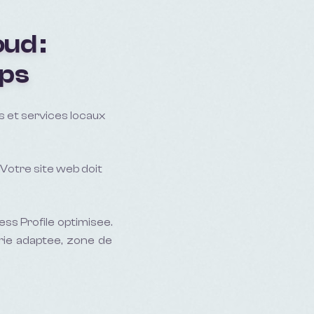
oud
:
aps
es et services locaux
 Votre site web doit
ess Profile optimisee.
rie adaptee, zone de