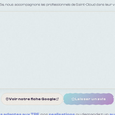
15e, nous accompagnons les professionnels de Saint-Cloud dans leur visib
Voir notre fiche Google
Laisser un avis
fs adaptes aux TPE
, nos
realisations
ou demandez un
au