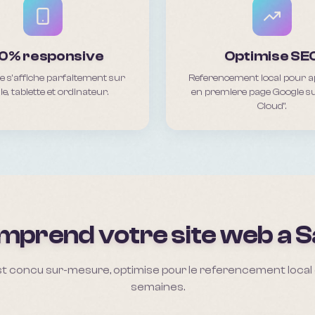
0% responsive
Optimise SE
te s'affiche parfaitement sur
Referencement local pour a
e, tablette et ordinateur.
en premiere page Google su
Cloud".
mprend votre site web a
S
t concu sur-mesure, optimise pour le referencement local et
semaines.