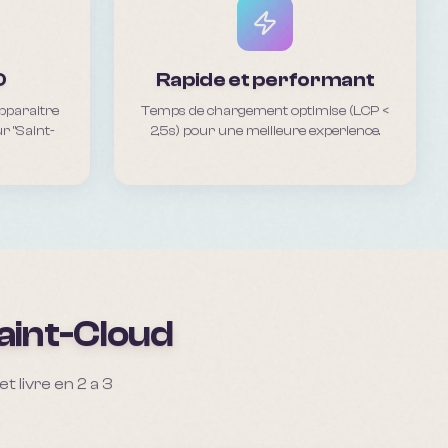
O
Rapide et performant
pparaitre
Temps de chargement optimise (LCP <
r "Saint-
2,5s) pour une meilleure experience.
aint-Cloud
 livre en 2 a 3