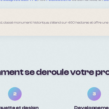
ud, classé monument historique, s'étend sur 460 hectares et offre u
ent se deroule votre pro
2
3
uette et design
Developpeme