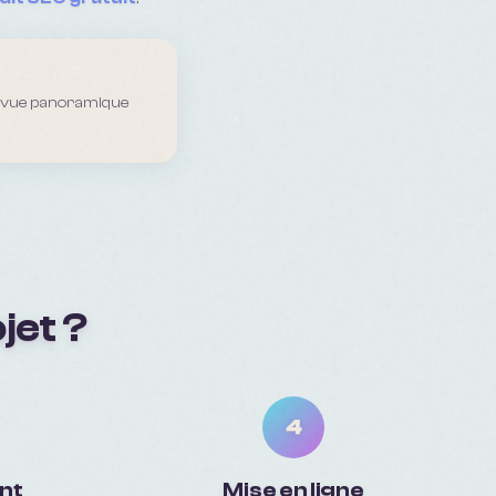
ne vue panoramique
jet ?
4
nt
Mise en ligne