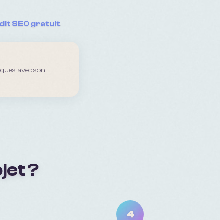
dit SEO gratuit
.
iques avec son
jet ?
4