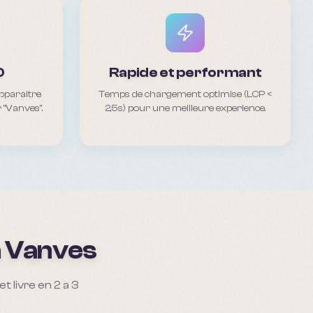
O
Rapide et performant
pparaitre
Temps de chargement optimise (LCP <
 "Vanves".
2,5s) pour une meilleure experience.
a
Vanves
 livre en 2 a 3