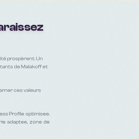
araissez
té prospèrent. Un
tants de Malakoff et
ncarner ces valeurs
ess Profile optimisee.
rie adaptee, zone de