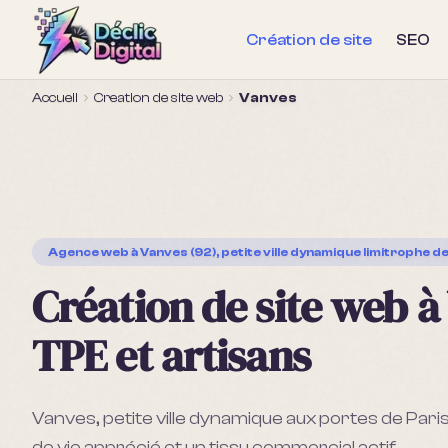
Création de site
SEO
Accueil
Creation de site web
Vanves
Agence web
à Vanves (92), petite ville dynamique limitrophe d
Création de site web à
TPE et artisans
Vanves, petite ville dynamique aux portes de Pari
de vie apprécié et un tissu commercial actif.