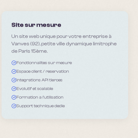
Site sur mesure
Un site web unique pour votre entreprise à
Vanves (92), petite ville dynamique limitrophe
de Paris 15ème.
Fonctionnalites sur mesure
Espace client / reservation
Integrations API tierces
Evolutif et scalable
Formation a l'utilisation
Support technique dedie