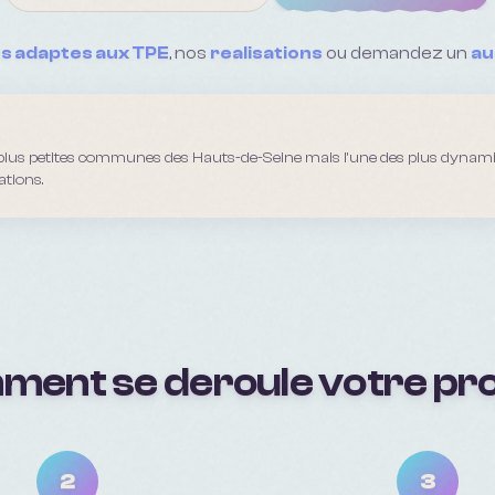
fs adaptes aux TPE
, nos
realisations
ou demandez un
au
 plus petites communes des Hauts-de-Seine mais l'une des plus dynam
ations.
ent se deroule votre pro
2
3