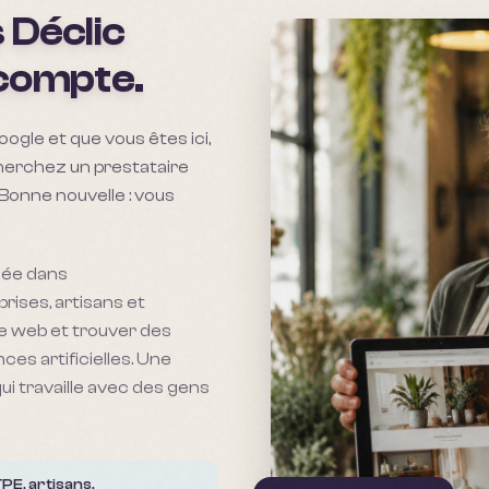
s Déclic
compte.
ogle et que vous êtes ici,
herchez un prestataire
 Bonne nouvelle : vous
isée dans
ises, artisans et
le web et trouver des
ces artificielles. Une
qui travaille avec des gens
PE, artisans,