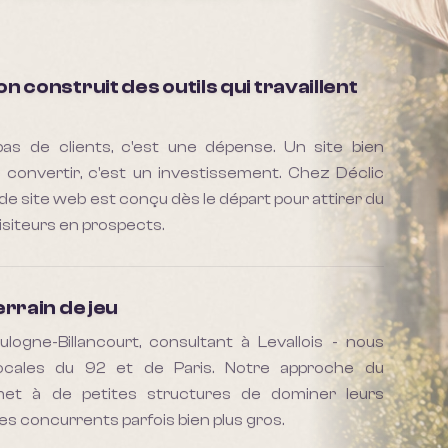
n construit des outils qui travaillent
pas de clients, c'est une dépense. Un site bien
 convertir, c'est un investissement. Chez Déclic
 de site web est conçu dès le départ pour attirer du
visiteurs en prospects.
errain de jeu
logne-Billancourt, consultant à Levallois - nous
ocales du 92 et de Paris. Notre approche du
et à de petites structures de dominer leurs
s concurrents parfois bien plus gros.