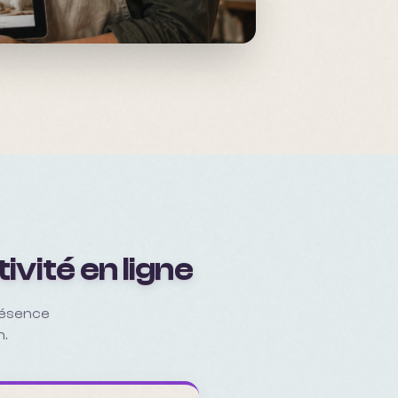
ivité en ligne
résence
n.