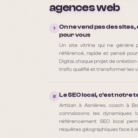
agences web
On ne vend pas des sites, o
1
pour vous
Un site vitrine qui ne génère 
référencé, rapide et pensé pour
Digital, chaque projet de création
trafic qualifié et transformer les 
Le SEO local, c'est notre t
2
Artisan à Asnières, coach à Bou
connaissons les dynamiques l
référencement SEO local perm
requêtes géographiques face à de