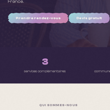
France.
Prendre rendez-vous
Devis gratuit
3
services complémentaires
communes
QUI SOMMES-NOUS