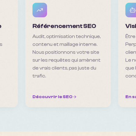
b
Référencement SEO
Vis
Audit, optimisation technique,
Être
s
contenu et maillage interne.
Perp
Nous positionnons votre site
clie
sur les requêtes qui amènent
Le n
de vrais clients, pas juste du
que 
trafic.
conc
Découvrir le SEO
En s