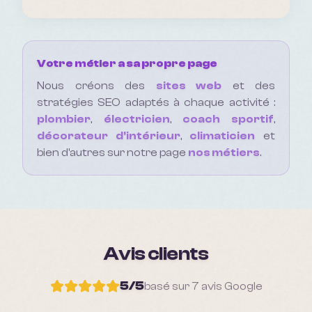
Votre métier a sa propre page
Nous créons des
sites web
et des
stratégies SEO adaptés à chaque activité :
plombier
,
électricien
,
coach sportif
,
décorateur d'intérieur
,
climaticien
et
bien d'autres sur notre page
nos métiers
.
Avis clients
5
/5
basé sur
7
avis Google