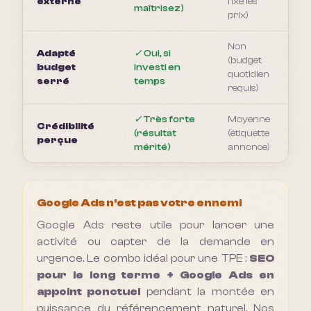
externe
fixe les
c
maîtrisez)
prix)
Non
Adapté
✓
Oui, si
(budget
budget
investi en
Pa
quotidien
serré
temps
requis)
✓
Très forte
Moyenne
Crédibilité
Dé
(résultat
(étiquette
perçue
c
mérité)
annonce)
Google Ads n'est pas votre ennemi
Google Ads reste utile pour lancer une
activité ou capter de la demande en
urgence. Le combo idéal pour une TPE :
SEO
pour le long terme + Google Ads en
appoint ponctuel
pendant la montée en
puissance du référencement naturel. Nos