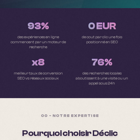
93%
0 EUR
des expériences en ligne
de cout par clic une fois
commencent par un moteur de
positionné en SEO
recherche
x8
76%
meilleur taux de conversion
des recherches locales
SEO vs réseaux sociaux
aboutissent à une visite ou un
appel sous 24h
00 - NOTRE EXPERTISE
Pourquoi choisir Déclic