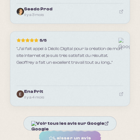
Seedo Prod
il y a 3 mois
5
/5
"
J’ai fait appel à Déclic Digital pour la création de mon
site internet et je suis très satisfait du résultat.
Geoffrey a fait un excellent travail tout au long...
"
Ena Prlt
il y a 4 mois
Voir tous les avis sur Google
Laisser un avis