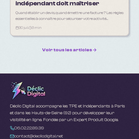
indépendant doit maîtriser
Quand établir un devis, quand émettre une facture ? Les règles
essentielles à connaître pour sécuriser votre activité
d'indépendant en 2026.
30 juil.
3 min
Voir tous les articles
Déclic Digital accompagne les TPE et indépendants à Paris
et dans les Hauts-de-Seine (92) pour développer leur
visibilité en ligne. Fondée par un Expert Produit Google.
06.02.22.89.39
contact@declicdigital.net