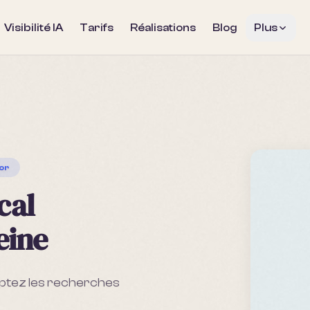
Visibilité IA
Tarifs
Réalisations
Blog
Plus
sor
cal
eine
aptez les recherches