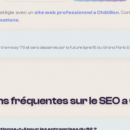
ratégie avec un
site web professionnel a
Châtillon
. Co
isations
.
u tramway T6 et sera desservie par la future ligne 15 du Grand Paris E
s fréquentes sur le SEO a
tionne-t-il pour les entreprises du 92 ?