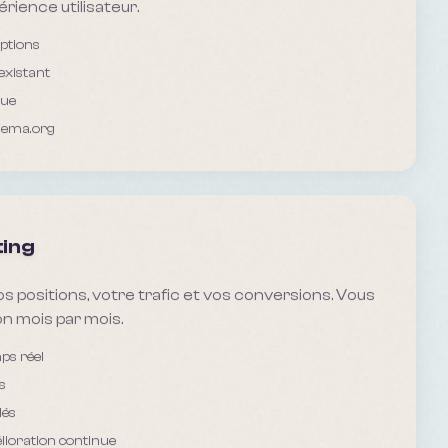
périence utilisateur.
iptions
existant
que
hema.org
ting
s positions, votre trafic et vos conversions. Vous
n mois par mois.
ps réel
s
lés
ioration continue