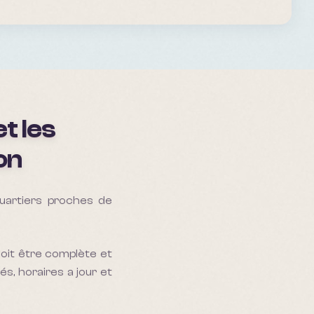
t les
on
quartiers proches de
doit être complète et
és, horaires a jour et