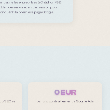
ompagne les entreprises
à Châtillon (92),
le bien desservie et en plein essor
pour
conquérir la première page Google.
0 EUR
 du SEO vs
par clic, contrairement a Google Ads