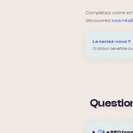
Complétez votre st
découvrez
nos réal
Le saviez-vous ?
Châtillon bénéficie d
Question
Le SEO fonc