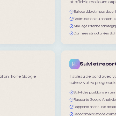
et offrir la meilleure ex
Balises title et meta descr
Optimisation du contenu 
Maillage interne stratégi
Données structurées Sc
Suivi et repor
llon : fiche Google
Tableau de bord avec vo
suivez votre progressio
Suivi des positions en tem
Rapports Google Analytic
Rapports mensuels détail
Recommandations d'amél