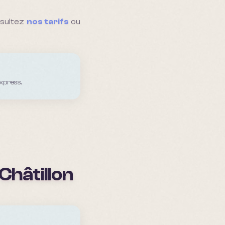
nsultez
nos tarifs
ou
xpress.
Châtillon