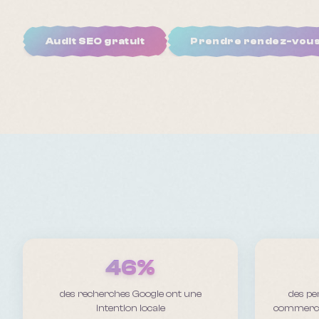
Audit SEO gratuit
Prendre rendez-vou
46%
des recherches Google ont une
des pe
intention locale
commerce 