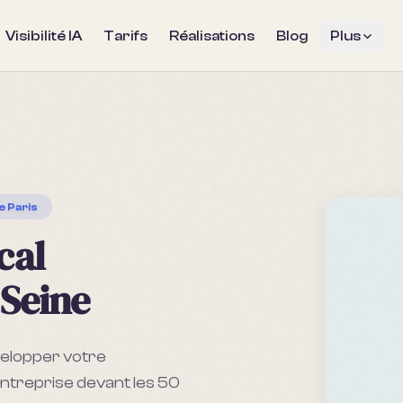
Visibilité IA
Tarifs
Réalisations
Blog
Plus
e Paris
cal
-Seine
velopper votre
entreprise devant les 50