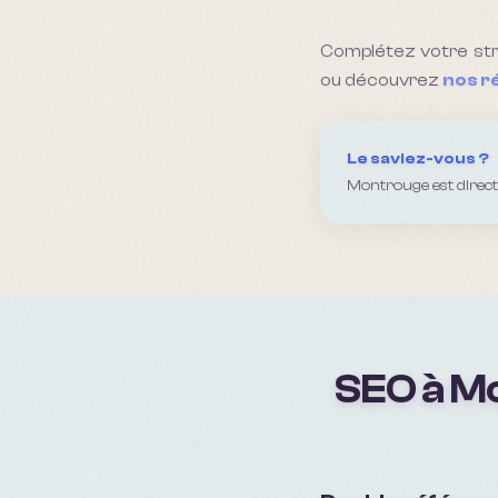
Complétez votre st
ou découvrez
nos r
Le saviez-vous ?
Montrouge est direct
SEO à Mo