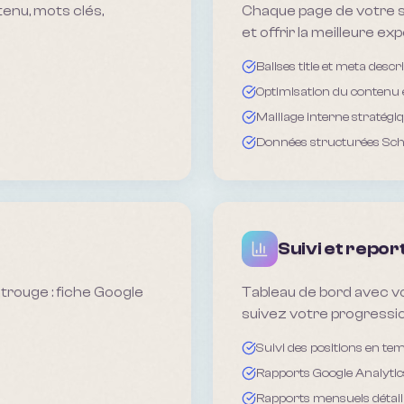
tenu, mots clés,
Chaque page de votre si
et offrir la meilleure ex
Balises title et meta descr
Optimisation du contenu 
Maillage interne stratégi
Données structurées Sc
Suivi et repor
trouge : fiche Google
Tableau de bord avec vo
suivez votre progressio
Suivi des positions en tem
Rapports Google Analytic
Rapports mensuels détail