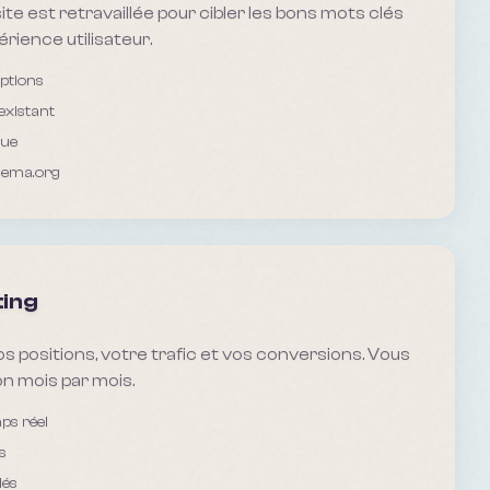
te est retravaillée pour cibler les bons mots clés
périence utilisateur.
iptions
existant
que
hema.org
ting
s positions, votre trafic et vos conversions. Vous
n mois par mois.
ps réel
s
lés