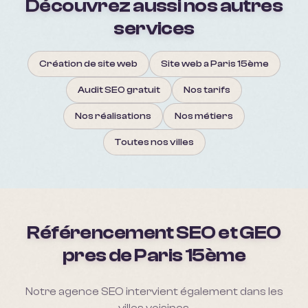
Découvrez aussi nos autres
services
Création de site web
Site web a Paris 15ème
Audit SEO gratuit
Nos tarifs
Nos réalisations
Nos métiers
Toutes nos villes
Référencement SEO et GEO
pres de
Paris 15ème
Notre agence SEO intervient également dans les