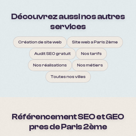
Découvrez aussi nos autres
services
Création de site web
Site web a Paris 2ème
Audit SEO gratuit
Nos tarifs
Nos réalisations
Nos métiers
Toutes nos villes
Référencement SEO et GEO
pres de
Paris 2ème