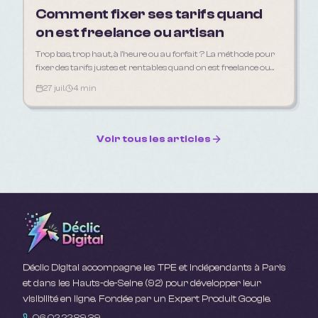
Comment fixer ses tarifs quand
on est freelance ou artisan
Trop bas, trop haut, à l'heure ou au forfait ? La méthode pour
fixer des tarifs justes et rentables quand on est freelance ou
artisan.
27 juil.
4 min
Voir tous les articles
Déclic Digital accompagne les TPE et indépendants à Paris
et dans les Hauts-de-Seine (92) pour développer leur
visibilité en ligne. Fondée par un Expert Produit Google.
06.02.22.89.39