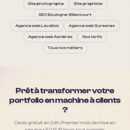
Site photographe
Site graphiste
SEO Boulogne-Billancourt
Agence web Levallois
Agence web Suresnes
Agence web Asnières
Nos tarifs
Tous nos métiers
Prêt à transformer votre
portfolio en machine à clients
?
Devis gratuit en 24h. Premier mois de mise en
service + 50 EUR/mois tout compris.