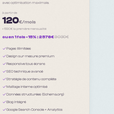
avec optimisation maximale.
à partir de
120
€/mois
+
1590
€ la première mensualité
ou en 1 fois -15% :
2 576
€
3 030
€
Pages illimitées
Design sur mesure premium
Responsive tous écrans
SEO technique avancé
Stratégie de contenu complète
Maillage interne optimisé
Données structurées (Schema.org)
Blog intégré
Google Search Console + Analytics