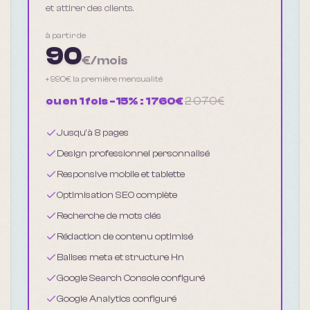
et attirer des clients.
à partir de
90
€/mois
+
990
€ la première mensualité
ou en 1 fois -15% :
1 760
€
2 070
€
Jusqu'à 8 pages
Design professionnel personnalisé
Responsive mobile et tablette
Optimisation SEO complète
Recherche de mots clés
Rédaction de contenu optimisé
Balises meta et structure Hn
Google Search Console configuré
Google Analytics configuré