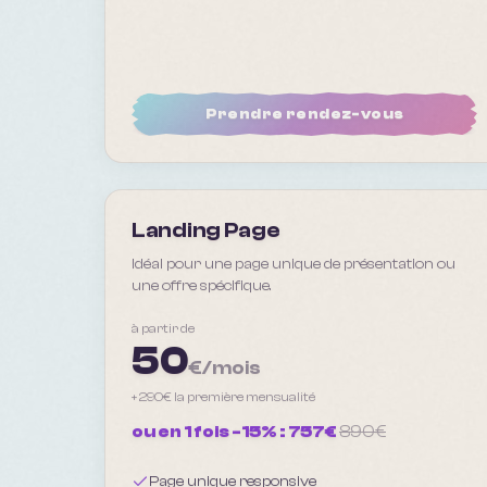
Prendre rendez-vous
Landing Page
Idéal pour une page unique de présentation ou
une offre spécifique.
à partir de
50
€/mois
+
290
€ la première mensualité
ou en 1 fois -15% :
757
€
890
€
Page unique responsive