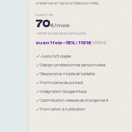
présence en ligne professionnelle.
à partir de
70
€/mois
+
490
€ la première mensualité
ou en 1 fois -15% :
1 131
€
1 330
€
Jusqu'à 5 pages
Design professionnel personnalisé
Responsive mobile et tablette
Formulaire de contact
Intégration Google Maps
Optimisation vitesse de chargement
Formation à l'utilisation