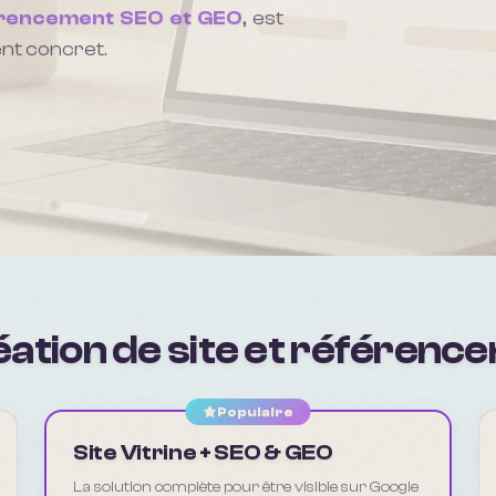
rencement SEO et GEO
, est
nt concret.
ation de site et référen
Populaire
Site Vitrine + SEO & GEO
La solution complète pour être visible sur Google