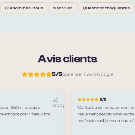
Qui sommes-nous
Nos villes
Questions fréquentes
Avis clients
5
/5
basé sur
7
avis Google
5
/5
ise en SEO, ma page a
"
Contact très facile, personne
ère efficace pour mieux me
réellement besoin sans vente a
professionnel je recomman...
"