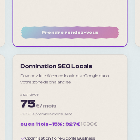
Prendre rendez-vous
Domination SEO Locale
Devenez la référence locale sur Google dans
votre zone de chalandise.
à partir de
75
€/mois
+
190
€ la première mensualité
ou en 1 fois -15% :
927
€
1 090
€
Optimisation fiche Google Business