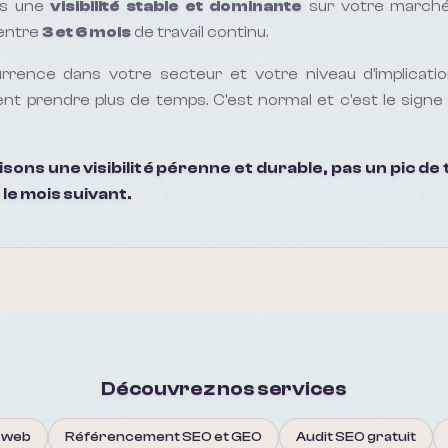
is une
visibilité stable et dominante
sur votre marché 
entre
3 et 6 mois
de travail continu.
rrence dans votre secteur et votre niveau d'implication
nt prendre plus de temps. C'est normal et c'est le signe 
ons une visibilité pérenne et durable, pas un pic de tr
 le mois suivant.
Découvrez nos services
e web
Référencement SEO et GEO
Audit SEO gratuit